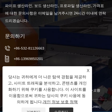
파이프 생산라인, 보드 생산라인, 프로파일 생산라인, 가격표
에 대한 문의사항은 이메일을 남겨주시면 24시간 이내에 연락
드리겠습니다.
문의하기
+86-532-81126663
+86-13969850201
+86-532-81126661
X
당사는 귀하에게 더 나은 탐색 경험을 제공하
info@worldextruder.com
고, 사이트 트래픽을 분석하고, 콘텐츠를 개인
화하기 위해 쿠키를 사용합니다. 이 사이트를
중국 산둥성 칭다오시 자오저우시 산리허 사무소 누오좡
이용함으로써 귀하는 당사의 쿠키 사용에 동
의하게 됩니다.
개인 정보 보호 정책
저작권 © 2024 칭다오 롱창지에 기계 유한 회사 판권 소유.
Links
|