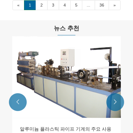
«
1
2
3
4
5
...
36
»
뉴스 추천


알루미늄 플라스틱 파이프 기계의 주요 사용