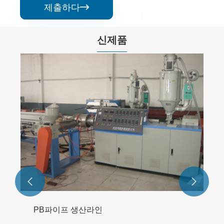
제출하다

신제품


PB파이프 생산라인