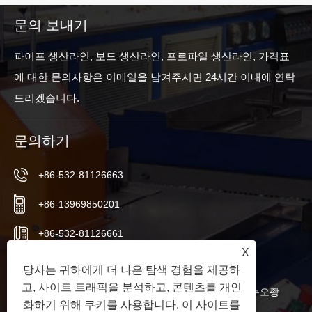
문의 보내기
파이프 생산라인, 보드 생산라인, 프로파일 생산라인, 가격표
에 대한 문의사항은 이메일을 남겨주시면 24시간 이내에 연락
드리겠습니다.
문의하기
+86-532-81126663
+86-13969850201
+86-532-81126661
X
info@worldextruder.com
당사는 귀하에게 더 나은 탐색 경험을 제공하
고, 사이트 트래픽을 분석하고, 콘텐츠를 개인
중국 산둥성 칭다오시 자오저우시 산리허 사무소 누오좡
화하기 위해 쿠키를 사용합니다. 이 사이트를