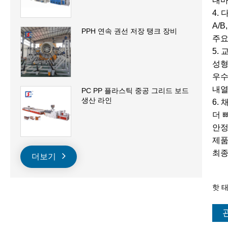
내마
4.
A/B
PPH 연속 권선 저장 탱크 장비
주요
5.
성형
우수
내열
PC PP 플라스틱 중공 그리드 보드
생산 라인
6.
더 
안정
제품
최종
더보기
핫 태