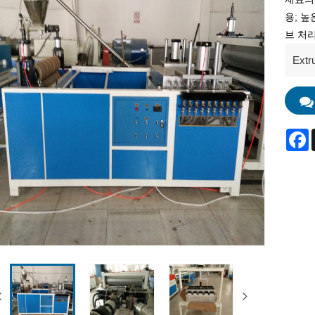
용; 높
브 처
Extr
F