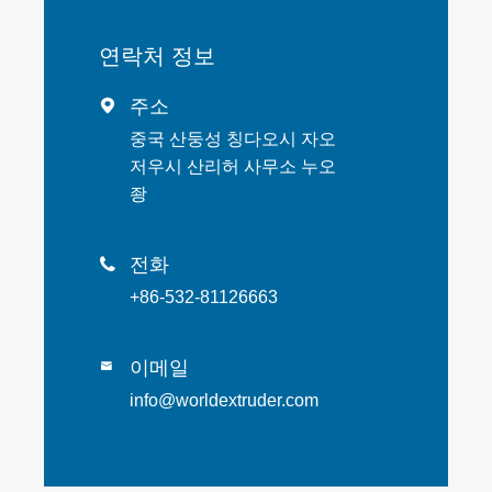
연락처 정보
주소

중국 산둥성 칭다오시 자오
저우시 산리허 사무소 누오
좡
전화

+86-532-81126663
이메일

info@worldextruder.com