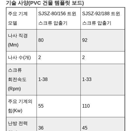
기술 사양(PVC 건물 템플릿 보드)
주요 기계
SJSZ-80/156 트윈
SJSZ-92/188 트윈
모델
스크류 압출기
스크류 압출기
나사 직경
80
92
(mm)
나사 수(개)
2
2
스크류
회전속도
1-38
1-33
(rpm)
주요 기계의
55
110
힘(kw)
난방 전력
36
45