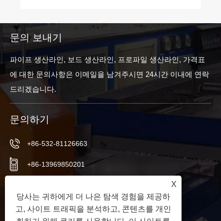
문의 보내기
파이프 생산라인, 보드 생산라인, 프로파일 생산라인, 가격표
에 대한 문의사항은 이메일을 남겨주시면 24시간 이내에 연락
드리겠습니다.
문의하기
+86-532-81126663
+86-13969850201
X
+86-532-81126661
당사는 귀하에게 더 나은 탐색 경험을 제공하
info@worldextruder.com
고, 사이트 트래픽을 분석하고, 콘텐츠를 개인