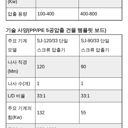
(kw)
압출 용량
100-400
400-800
기술 사양(PP/PE 5공압출 건물 템플릿 보드)
주요 기계
SJ-120/33 단일
SJ-90/33 단일
모델
스크류 압출기
스크류 압출기
나사 직경
120
90
(mm)
나사 수(개)
1
1
L/D 비율
33:1
33:1
주요 기계의
132
55
힘(kw)