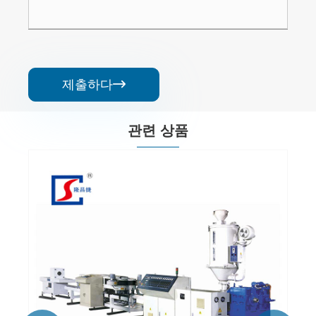
제출하다

관련 상품