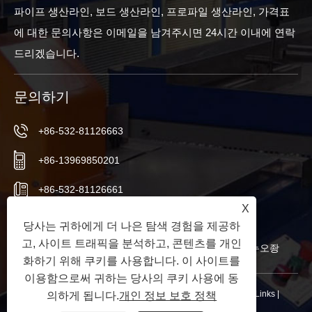
파이프 생산라인, 보드 생산라인, 프로파일 생산라인, 가격표
에 대한 문의사항은 이메일을 남겨주시면 24시간 이내에 연락
드리겠습니다.
문의하기
+86-532-81126663
+86-13969850201
+86-532-81126661
X
info@worldextruder.com
당사는 귀하에게 더 나은 탐색 경험을 제공하
고, 사이트 트래픽을 분석하고, 콘텐츠를 개인
중국 산둥성 칭다오시 자오저우시 산리허 사무소 누오좡
화하기 위해 쿠키를 사용합니다. 이 사이트를
이용함으로써 귀하는 당사의 쿠키 사용에 동
저작권 © 2024 칭다오 롱창지에 기계 유한 회사 판권 소유.
Links
|
의하게 됩니다.
개인 정보 보호 정책