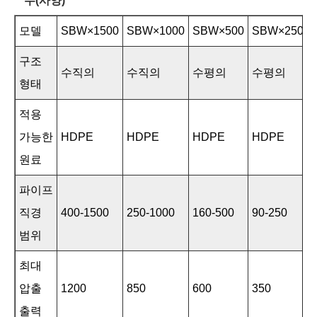
수(사양)
모델
SBW×1500
SBW×1000
SBW×500
SBW×250
구조
수직의
수직의
수평의
수평의
형태
적용
가능한
HDPE
HDPE
HDPE
HDPE
원료
파이프
직경
400-1500
250-1000
160-500
90-250
범위
최대
압출
1200
850
600
350
출력