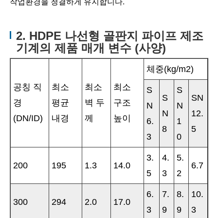
작업환경을 청결하게 유지합니다.
2. HDPE 나선형 골판지 파이프 제조
기계의 제품 매개 변수 (사양)
체중(kg/m2)
공칭 직
최소
최소
최소
S
S
S
SN
경
평균
벽 두
구조
N
N
N
12.
(DN/ID)
내경
께
높이
6.
1
8
5
3
0
3.
4.
5.
200
195
1.3
14.0
6.7
5
3
2
6.
7.
8.
10.
300
294
2.0
17.0
3
9
9
3