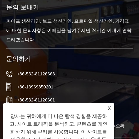
문의 보내기
파이프 생산라인, 보드 생산라인, 프로파일 생산라인, 가격표
에 대한 문의사항은 이메일을 남겨주시면 24시간 이내에 연락
드리겠습니다.
문의하기
+86-532-81126663
+86-13969850201
+86-532-81126661
X
info@worldextruder.com
당사는 귀하에게 더 나은 탐색 경험을 제공하
고, 사이트 트래픽을 분석하고, 콘텐츠를 개인
중국 산둥성 칭다오시 자오저우시 산리허 사무소 누오좡
화하기 위해 쿠키를 사용합니다. 이 사이트를