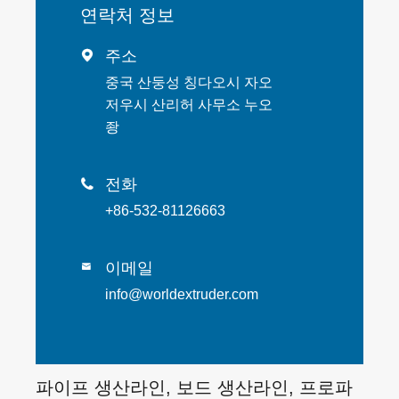
연락처 정보
주소

중국 산둥성 칭다오시 자오
저우시 산리허 사무소 누오
좡
전화

+86-532-81126663
이메일

info@worldextruder.com
파이프 생산라인, 보드 생산라인, 프로파