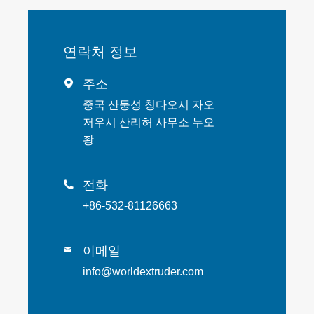
연락처 정보
주소

중국 산둥성 칭다오시 자오
저우시 산리허 사무소 누오
좡
전화

+86-532-81126663
이메일

info@worldextruder.com